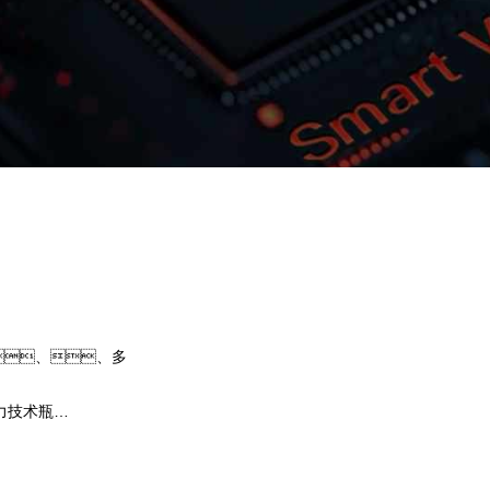
988PAY问学
智算基础设施
算力调度加速
智算中心
国内外主流模型一键调用
企业私有模型高效微调训练
、、、多
提供40+基础大模型，，，，
灵活选择开发应用，，，尝试最佳实
力技术瓶
果。。。。988PAY问学
型微调训练工具集，，，
预约专家咨询
下载988PAY问学介绍
，弹性调
专属大模型，，解决模型应用准确率低