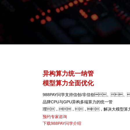
异构算力统一纳管
模型算力全面优化
988PAY问学支持信创/非信创、
品牌CPU与GPU异构多端算力的统一管
理，，，，解决大模型算
颈，，，，可根据模
预约专家咨询
下载988PAY问学介绍
型、、、芯片类型，